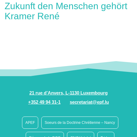
Zukunft den Menschen gehört
Kramer René
21 rue d’Anvers, L-1130 Luxembourg
+352 49 94 31-1
secretariat@epf.lu
APEF
Soeurs de la Doctrine Chrétienne – Nancy