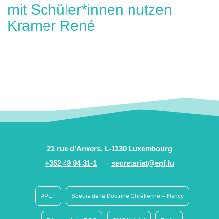
mit Schüler*innen nutzen
Kramer René
21 rue d’Anvers, L-1130 Luxembourg
+352 49 94 31-1
secretariat@epf.lu
APEF
Soeurs de la Doctrine Chrétienne – Nancy