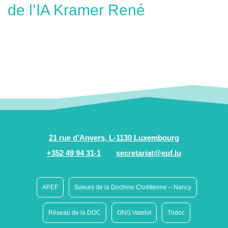
de l’IA Kramer René
21 rue d’Anvers, L-1130 Luxembourg
+352 49 94 31-1
secretariat@epf.lu
APEF
Soeurs de la Doctrine Chrétienne – Nancy
Réseau de la DOC
ONG Vatelot
Tridoc