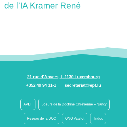
de l’IA Kramer René
21 rue d’Anvers, L-1130 Luxembourg
+352 49 94 31-1
secretariat@epf.lu
APEF
Soeurs de la Doctrine Chrétienne – Nancy
Réseau de la DOC
ONG Vatelot
Tridoc