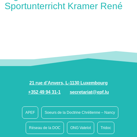
Sportunterricht Kramer René
21 rue d’Anvers, L-1130 Luxembourg
+352 49 94 31-1
secretariat@epf.lu
APEF
Soeurs de la Doctrine Chrétienne – Nancy
Réseau de la DOC
ONG Vatelot
Tridoc