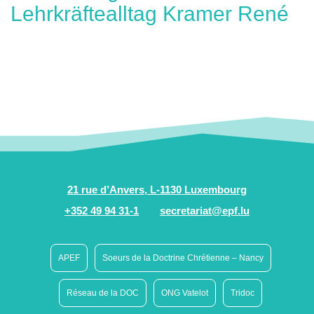
Lehrkräftealltag Kramer René
21 rue d’Anvers, L-1130 Luxembourg
+352 49 94 31-1
secretariat@epf.lu
APEF
Soeurs de la Doctrine Chrétienne – Nancy
Réseau de la DOC
ONG Vatelot
Tridoc