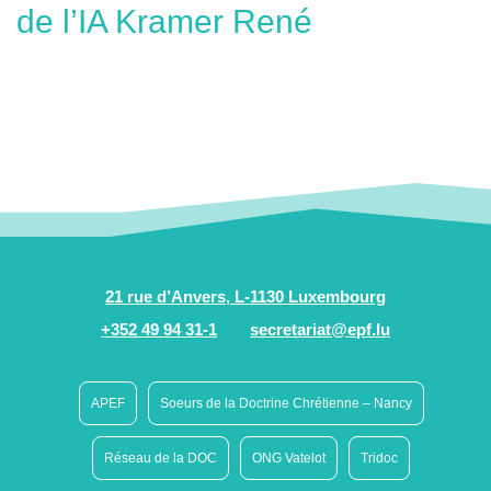
de l’IA Kramer René
21 rue d’Anvers, L-1130 Luxembourg
+352 49 94 31-1
secretariat@epf.lu
APEF
Soeurs de la Doctrine Chrétienne – Nancy
Réseau de la DOC
ONG Vatelot
Tridoc