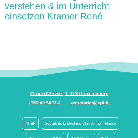
verstehen & im Unterricht
einsetzen Kramer René
21 rue d’Anvers, L-1130 Luxembourg
+352 49 94 31-1
secretariat@epf.lu
APEF
Soeurs de la Doctrine Chrétienne – Nancy