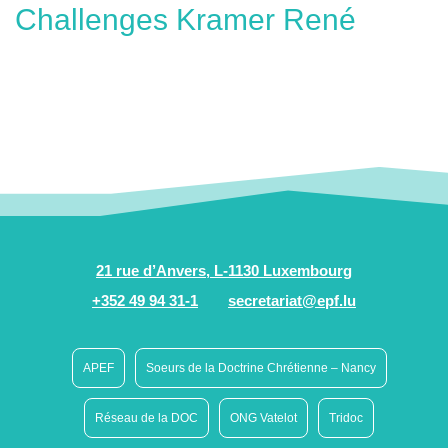
Challenges Kramer René
21 rue d’Anvers, L-1130 Luxembourg
+352 49 94 31-1
secretariat@epf.lu
APEF
Soeurs de la Doctrine Chrétienne – Nancy
Réseau de la DOC
ONG Vatelot
Tridoc