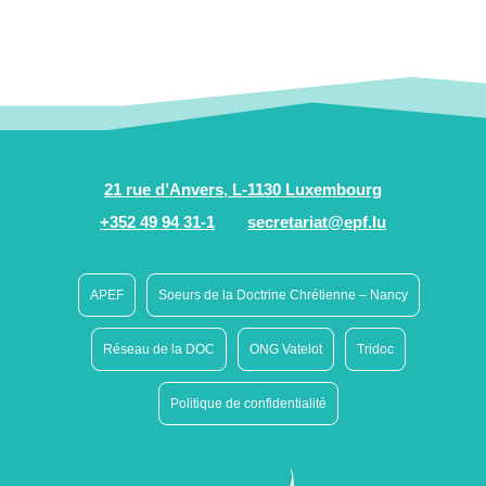
21 rue d’Anvers, L-1130 Luxembourg
+352 49 94 31-1
secretariat@epf.lu
APEF
Soeurs de la Doctrine Chrétienne – Nancy
Réseau de la DOC
ONG Vatelot
Tridoc
Politique de confidentialité