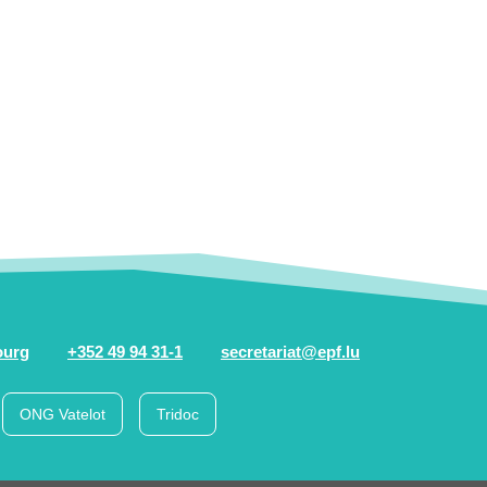
ourg
+352 49 94 31-1
secretariat@epf.lu
ONG Vatelot
Tridoc