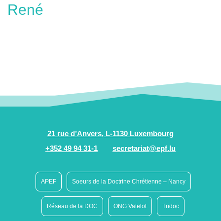
René
21 rue d’Anvers, L-1130 Luxembourg
+352 49 94 31-1
secretariat@epf.lu
APEF
Soeurs de la Doctrine Chrétienne – Nancy
Réseau de la DOC
ONG Vatelot
Tridoc