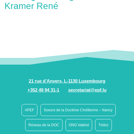
Kramer René
21 rue d’Anvers, L-1130 Luxembourg
+352 49 94 31-1
secretariat@epf.lu
APEF
Soeurs de la Doctrine Chrétienne – Nancy
Réseau de la DOC
ONG Vatelot
Tridoc