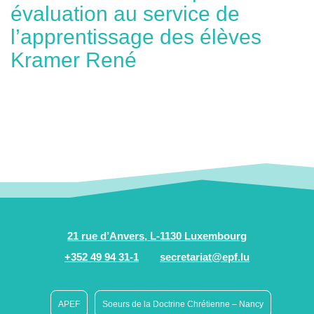
évaluation au service de
l’apprentissage des élèves
Kramer René
21 rue d’Anvers, L-1130 Luxembourg
+352 49 94 31-1
secretariat@epf.lu
APEF
Soeurs de la Doctrine Chrétienne – Nancy