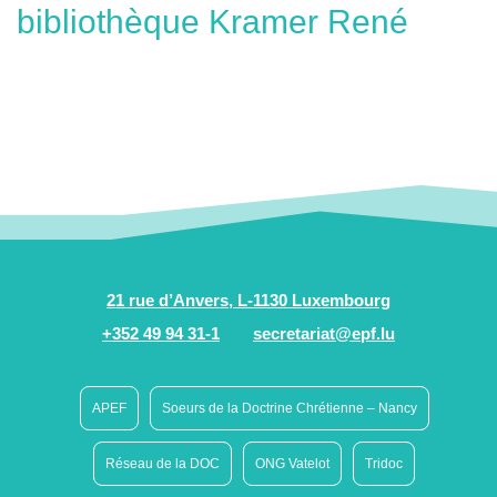
bibliothèque Kramer René
21 rue d’Anvers, L-1130 Luxembourg
+352 49 94 31-1
secretariat@epf.lu
APEF
Soeurs de la Doctrine Chrétienne – Nancy
Réseau de la DOC
ONG Vatelot
Tridoc