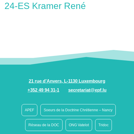
24-ES Kramer René
21 rue d’Anvers, L-1130 Luxembourg
+352 49 94 31-1
secretariat@epf.lu
APEF
Soeurs de la Doctrine Chrétienne – Nancy
Réseau de la DOC
ONG Vatelot
Tridoc