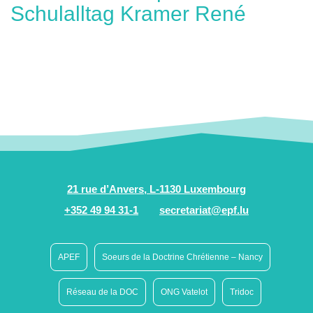
Schulalltag Kramer René
21 rue d’Anvers, L-1130 Luxembourg
+352 49 94 31-1
secretariat@epf.lu
APEF
Soeurs de la Doctrine Chrétienne – Nancy
Réseau de la DOC
ONG Vatelot
Tridoc