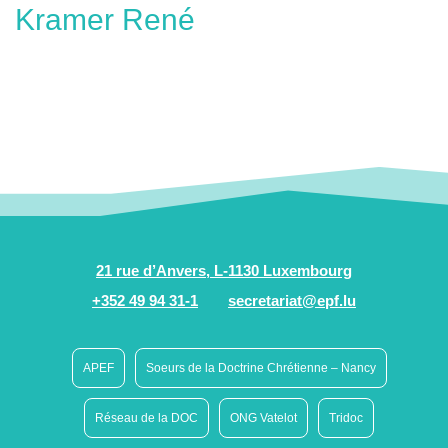
Kramer René
21 rue d’Anvers, L-1130 Luxembourg
+352 49 94 31-1
secretariat@epf.lu
APEF
Soeurs de la Doctrine Chrétienne – Nancy
Réseau de la DOC
ONG Vatelot
Tridoc