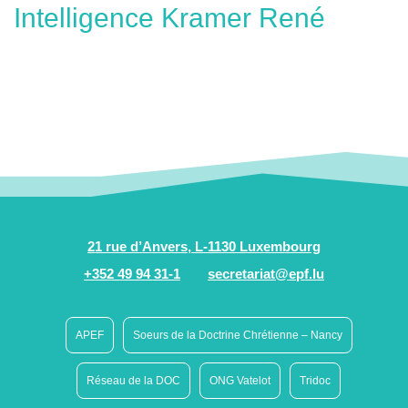
Intelligence Kramer René
21 rue d’Anvers, L-1130 Luxembourg
+352 49 94 31-1
secretariat@epf.lu
APEF
Soeurs de la Doctrine Chrétienne – Nancy
Réseau de la DOC
ONG Vatelot
Tridoc