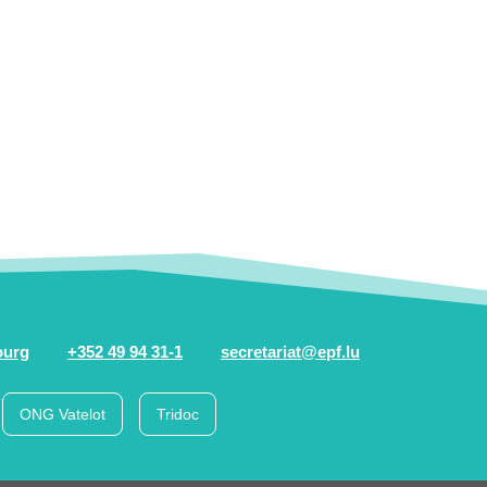
ourg
+352 49 94 31-1
secretariat@epf.lu
ONG Vatelot
Tridoc