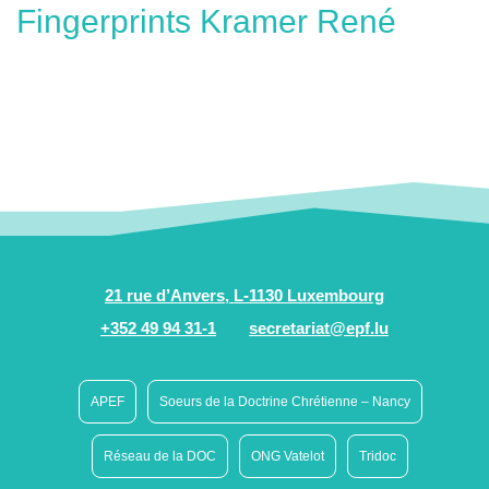
Fingerprints Kramer René
21 rue d’Anvers, L-1130 Luxembourg
+352 49 94 31-1
secretariat@epf.lu
APEF
Soeurs de la Doctrine Chrétienne – Nancy
Réseau de la DOC
ONG Vatelot
Tridoc