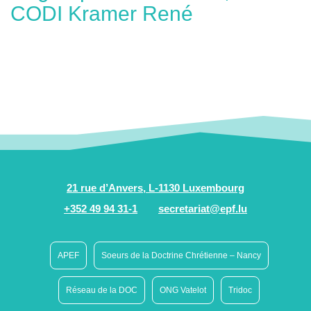
CODI Kramer René
21 rue d’Anvers, L-1130 Luxembourg
+352 49 94 31-1
secretariat@epf.lu
APEF
Soeurs de la Doctrine Chrétienne – Nancy
Réseau de la DOC
ONG Vatelot
Tridoc