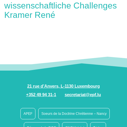
wissenschaftliche Challenges
Kramer René
21 rue d’Anvers, L-1130 Luxembourg
+352 49 94 31-1
secretariat@epf.lu
APEF
Soeurs de la Doctrine Chrétienne – Nancy