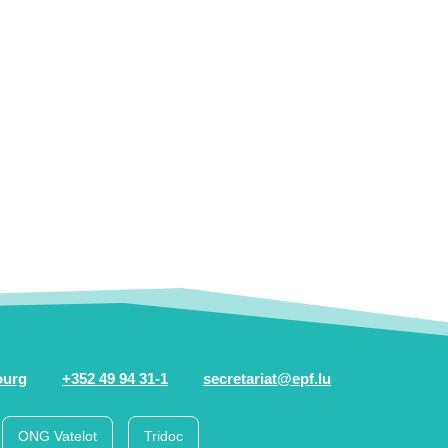
ourg
+352 49 94 31-1
secretariat@epf.lu
ONG Vatelot
Tridoc