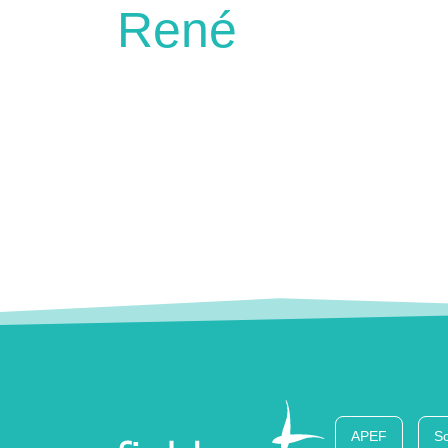
René
APEF
So