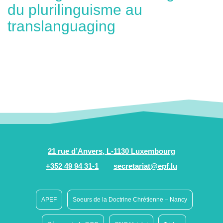
du plurilinguisme au
translanguaging
21 rue d’Anvers, L-1130 Luxembourg
+352 49 94 31-1
secretariat@epf.lu
APEF
Soeurs de la Doctrine Chrétienne – Nancy