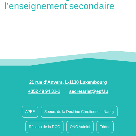
l’enseignement secondaire
21 rue d’Anvers, L-1130 Luxembourg
+352 49 94 31-1
secretariat@epf.lu
APEF
Soeurs de la Doctrine Chrétienne – Nancy
Réseau de la DOC
ONG Vatelot
Tridoc