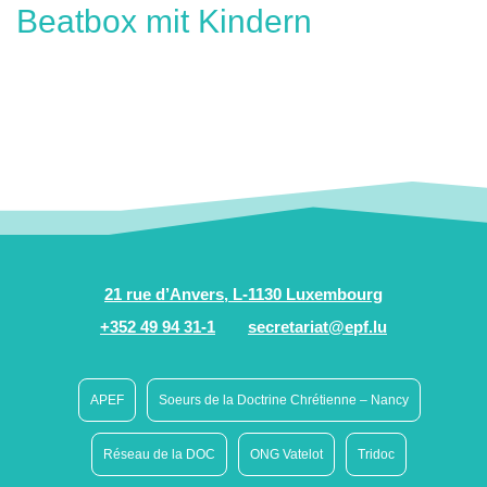
Beatbox mit Kindern
21 rue d’Anvers, L-1130 Luxembourg
+352 49 94 31-1
secretariat@epf.lu
APEF
Soeurs de la Doctrine Chrétienne – Nancy
Réseau de la DOC
ONG Vatelot
Tridoc