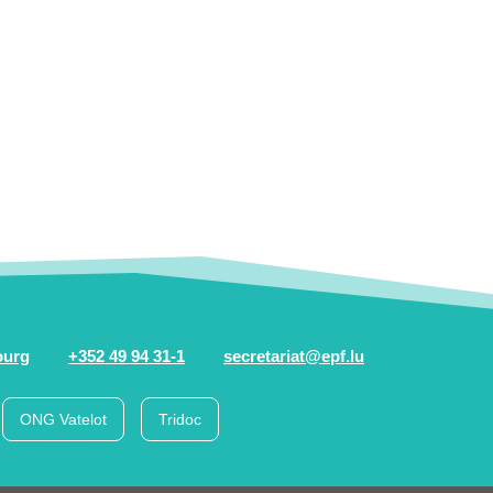
ourg
+352 49 94 31-1
secretariat@epf.lu
ONG Vatelot
Tridoc