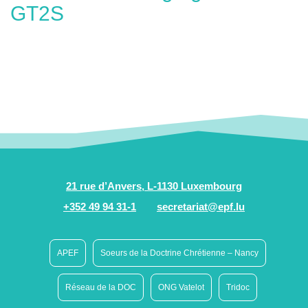
GT2S
21 rue d’Anvers, L-1130 Luxembourg
+352 49 94 31-1
secretariat@epf.lu
APEF
Soeurs de la Doctrine Chrétienne – Nancy
Réseau de la DOC
ONG Vatelot
Tridoc