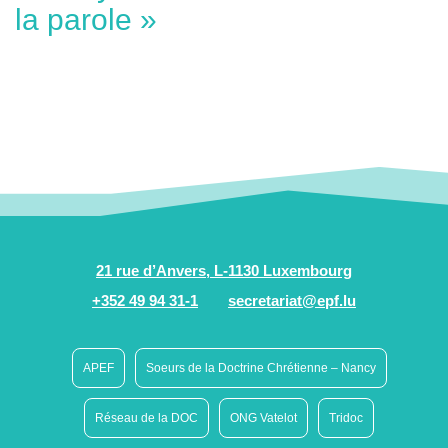
la parole »
21 rue d’Anvers, L-1130 Luxembourg
+352 49 94 31-1
secretariat@epf.lu
APEF
Soeurs de la Doctrine Chrétienne – Nancy
Réseau de la DOC
ONG Vatelot
Tridoc