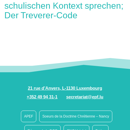
schulischen Kontext sprechen;
Der Treverer-Code
21 rue d’Anvers, L-1130 Luxembourg
+352 49 94 31-1
secretariat@epf.lu
APEF
Soeurs de la Doctrine Chrétienne – Nancy