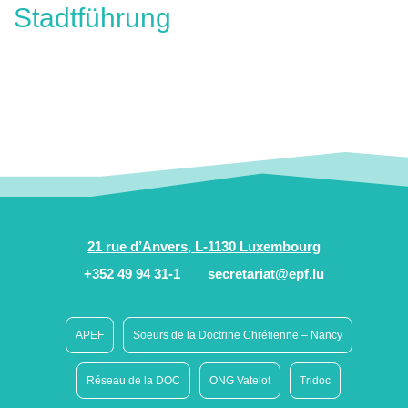
Stadtführung
21 rue d’Anvers, L-1130 Luxembourg
+352 49 94 31-1
secretariat@epf.lu
APEF
Soeurs de la Doctrine Chrétienne – Nancy
Réseau de la DOC
ONG Vatelot
Tridoc