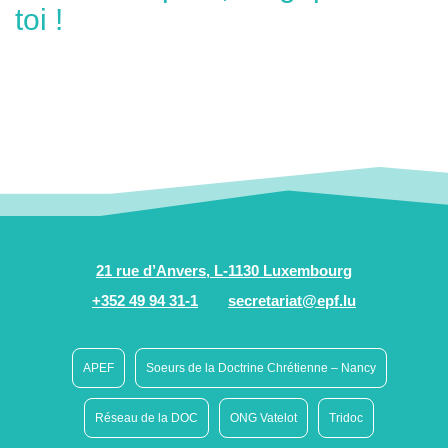
toi !
21 rue d’Anvers, L-1130 Luxembourg
+352 49 94 31-1
secretariat@epf.lu
APEF
Soeurs de la Doctrine Chrétienne – Nancy
Réseau de la DOC
ONG Vatelot
Tridoc