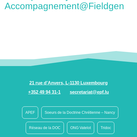
Accompagnement@Fieldgen
21 rue d’Anvers, L-1130 Luxembourg
+352 49 94 31-1
secretariat@epf.lu
APEF
Soeurs de la Doctrine Chrétienne – Nancy
Réseau de la DOC
ONG Vatelot
Tridoc