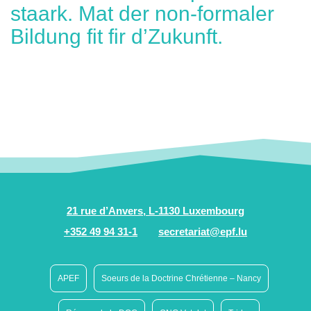
staark. Mat der non-formaler
Bildung fit fir d’Zukunft.
21 rue d’Anvers, L-1130 Luxembourg
+352 49 94 31-1
secretariat@epf.lu
APEF
Soeurs de la Doctrine Chrétienne – Nancy