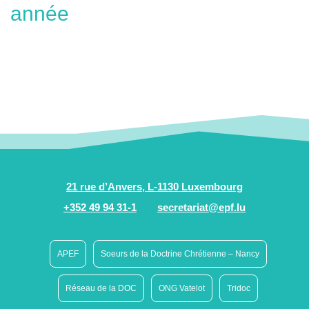
année
21 rue d’Anvers, L-1130 Luxembourg
+352 49 94 31-1
secretariat@epf.lu
APEF
Soeurs de la Doctrine Chrétienne – Nancy
Réseau de la DOC
ONG Vatelot
Tridoc