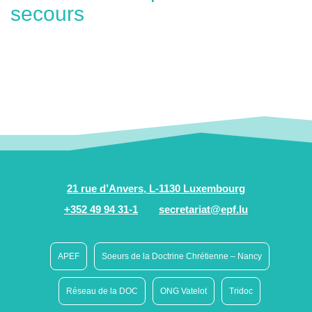
secours
21 rue d’Anvers, L-1130 Luxembourg
+352 49 94 31-1
secretariat@epf.lu
APEF
Soeurs de la Doctrine Chrétienne – Nancy
Réseau de la DOC
ONG Vatelot
Tridoc