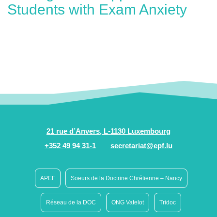
Students with Exam Anxiety
21 rue d’Anvers, L-1130 Luxembourg
+352 49 94 31-1
secretariat@epf.lu
APEF
Soeurs de la Doctrine Chrétienne – Nancy
Réseau de la DOC
ONG Vatelot
Tridoc