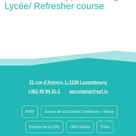
Lycée/ Refresher course
21 rue d’Anvers, L-1130 Luxembourg
+352 49 94 31-1
secretariat@epf.lu
APEF
Soeurs de la Doctrine Chrétienne – Nancy
Réseau de la DOC
ONG Vatelot
Tridoc