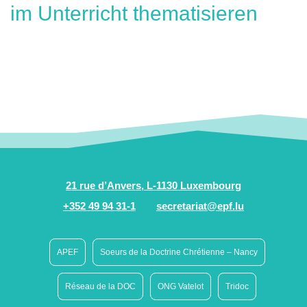
im Unterricht thematisieren
21 rue d’Anvers, L-1130 Luxembourg
+352 49 94 31-1
secretariat@epf.lu
APEF
Soeurs de la Doctrine Chrétienne – Nancy
Réseau de la DOC
ONG Vatelot
Tridoc