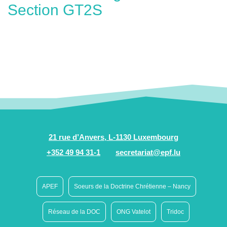
Section GT2S
21 rue d’Anvers, L-1130 Luxembourg
+352 49 94 31-1
secretariat@epf.lu
APEF
Soeurs de la Doctrine Chrétienne – Nancy
Réseau de la DOC
ONG Vatelot
Tridoc