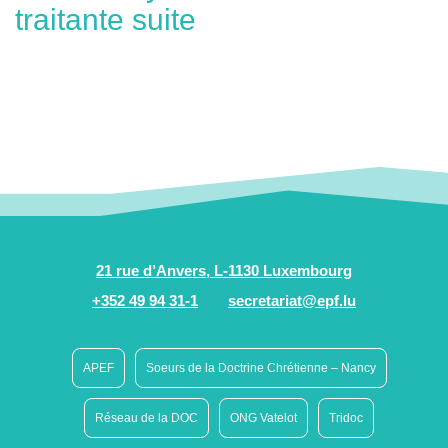
traitante suite
21 rue d’Anvers, L-1130 Luxembourg
+352 49 94 31-1
secretariat@epf.lu
APEF
Soeurs de la Doctrine Chrétienne – Nancy
Réseau de la DOC
ONG Vatelot
Tridoc