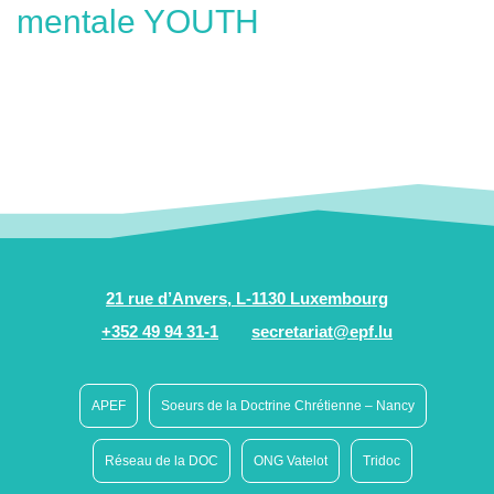
mentale YOUTH
21 rue d’Anvers, L-1130 Luxembourg
+352 49 94 31-1
secretariat@epf.lu
APEF
Soeurs de la Doctrine Chrétienne – Nancy
Réseau de la DOC
ONG Vatelot
Tridoc