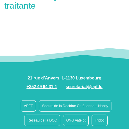
traitante
21 rue d’Anvers, L-1130 Luxembourg
+352 49 94 31-1
secretariat@epf.lu
APEF
Soeurs de la Doctrine Chrétienne – Nancy
Réseau de la DOC
ONG Vatelot
Tridoc