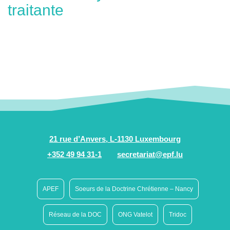
traitante
21 rue d’Anvers, L-1130 Luxembourg
+352 49 94 31-1
secretariat@epf.lu
APEF
Soeurs de la Doctrine Chrétienne – Nancy
Réseau de la DOC
ONG Vatelot
Tridoc