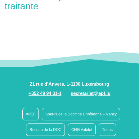
traitante
21 rue d’Anvers, L-1130 Luxembourg
+352 49 94 31-1
secretariat@epf.lu
APEF
Soeurs de la Doctrine Chrétienne – Nancy
Réseau de la DOC
ONG Vatelot
Tridoc