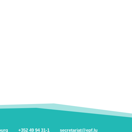
ourg
+352 49 94 31-1
secretariat@epf.lu