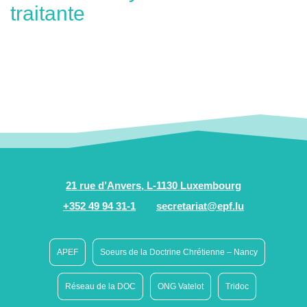
traitante
21 rue d’Anvers, L-1130 Luxembourg
+352 49 94 31-1
secretariat@epf.lu
APEF
Soeurs de la Doctrine Chrétienne – Nancy
Réseau de la DOC
ONG Vatelot
Tridoc