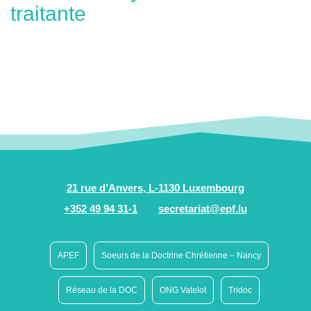
traitante
21 rue d’Anvers, L-1130 Luxembourg
+352 49 94 31-1
secretariat@epf.lu
APEF
Soeurs de la Doctrine Chrétienne – Nancy
Réseau de la DOC
ONG Vatelot
Tridoc