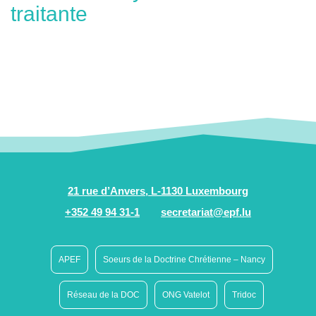
traitante
21 rue d’Anvers, L-1130 Luxembourg
+352 49 94 31-1
secretariat@epf.lu
APEF
Soeurs de la Doctrine Chrétienne – Nancy
Réseau de la DOC
ONG Vatelot
Tridoc